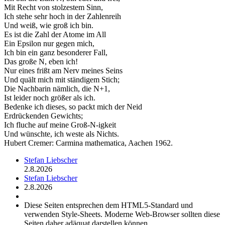
Mit Recht von stolzestem Sinn,
Ich stehe sehr hoch in der Zahlenreih
Und weiß, wie groß ich bin.
Es ist die Zahl der Atome im All
Ein Epsilon nur gegen mich,
Ich bin ein ganz besonderer Fall,
Das große N, eben ich!
Nur eines frißt am Nerv meines Seins
Und quält mich mit ständigem Stich;
Die Nachbarin nämlich, die N+1,
Ist leider noch größer als ich.
Bedenke ich dieses, so packt mich der Neid
Erdrückenden Gewichts;
Ich fluche auf meine Groß-N-igkeit
Und wünschte, ich weste als Nichts.
Hubert Cremer: Carmina mathematica, Aachen 1962.
Stefan Liebscher
2.8.2026
Stefan Liebscher
2.8.2026
Diese Seiten entsprechen dem HTML5-Standard und
verwenden Style-Sheets. Moderne Web-Browser sollten diese
Seiten daher adäquat darstellen können.